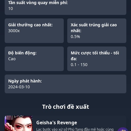
Tần suất vòng quay miễn phí:
10
Giải thưởng cao nhất:
Xác suất trúng giải cao
3000x
nhất:
0.5%
Độ biến động:
Mức cược tối thiểu - tối
Cao
đa:
0.1 - 150
Ngày phát hành:
2024-03-10
Trò chơi đề xuất
Geisha's Revenge
Lạc bước vào xứ sở Phù Tang đầy mê hoặc cùng