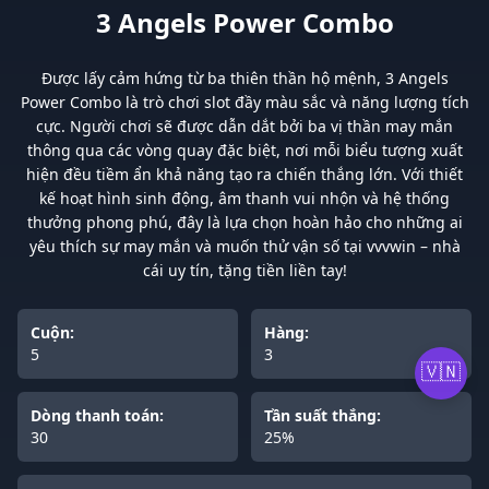
3 Angels Power Combo
Được lấy cảm hứng từ ba thiên thần hộ mệnh, 3 Angels
Power Combo là trò chơi slot đầy màu sắc và năng lượng tích
cực. Người chơi sẽ được dẫn dắt bởi ba vị thần may mắn
thông qua các vòng quay đặc biệt, nơi mỗi biểu tượng xuất
hiện đều tiềm ẩn khả năng tạo ra chiến thắng lớn. Với thiết
kế hoạt hình sinh động, âm thanh vui nhộn và hệ thống
thưởng phong phú, đây là lựa chọn hoàn hảo cho những ai
yêu thích sự may mắn và muốn thử vận số tại vvvwin – nhà
cái uy tín, tặng tiền liền tay!
Cuộn:
Hàng:
5
3
🇻🇳
Dòng thanh toán:
Tần suất thắng:
30
25%