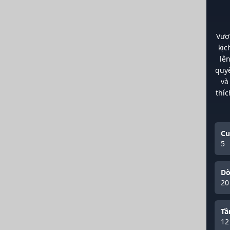
Vượ
kịc
lê
quy
và
thíc
Cu
5
Dò
20
Tầ
12