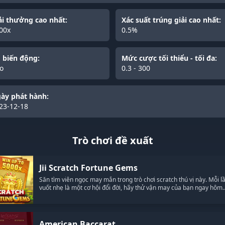
ải thưởng cao nhất:
Xác suất trúng giải cao nhất:
00x
0.5%
 biến động:
Mức cược tối thiểu - tối đa:
o
0.3 - 300
ày phát hành:
23-12-18
Trò chơi đề xuất
Jii Scratch Fortune Gems
Săn tìm viên ngọc may mắn trong trò chơi scratch thú vị này. Mỗi l
vuốt nhẹ là một cơ hội đổi đời, hãy thử vận may của bạn ngay hôm
nay.
American Baccarat