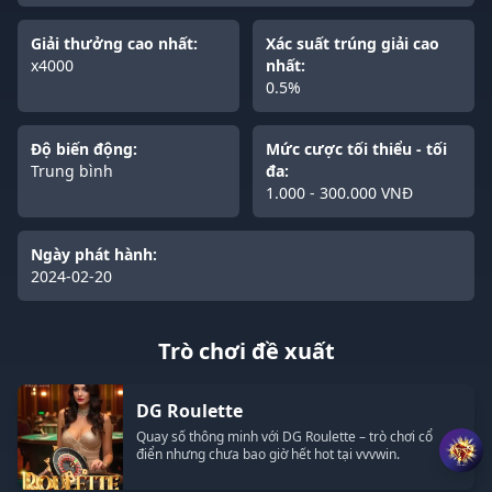
Giải thưởng cao nhất:
Xác suất trúng giải cao
x4000
nhất:
0.5%
Độ biến động:
Mức cược tối thiểu - tối
Trung bình
đa:
1.000 - 300.000 VNĐ
Ngày phát hành:
2024-02-20
Trò chơi đề xuất
DG Roulette
Quay số thông minh với DG Roulette – trò chơi cổ
điển nhưng chưa bao giờ hết hot tại vvvwin.