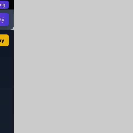
ống
Ký
ay