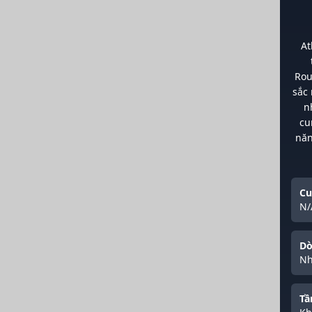
At
Rou
sắc
n
cu
năn
Cu
N/
Dò
Nh
Tầ